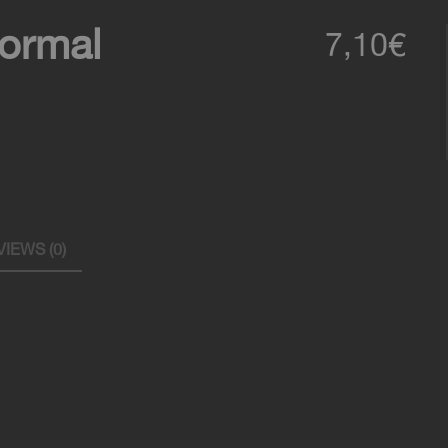
normal
7,10
€
IEWS (0)