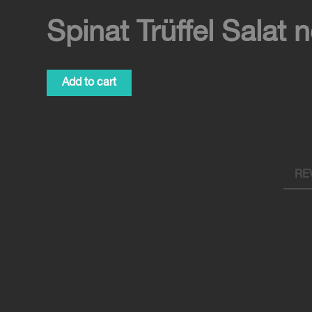
Spinat Trüffel Salat 
Spinat
Add to cart
Trüffel
Salat
normal
quantity
REV