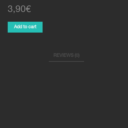
3,90
€
Orangenschorle
Add to cart
0,4l
quantity
REVIEWS (0)