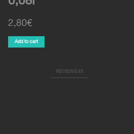
0,08l
2,80
€
Espresso
Add to cart
Macchiato
0,08l
quantity
REVIEWS (0)